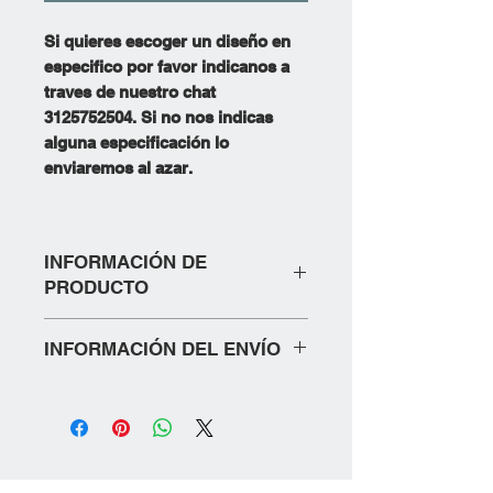
Si quieres escoger un diseño en
especifico por favor indicanos a
traves de nuestro chat
3125752504. Si no nos indicas
alguna especificación lo
enviaremos al azar.
INFORMACIÓN DE
PRODUCTO
ESPEJOS CON DISEÑOS TURCOS,
INFORMACIÓN DEL ENVÍO
SON DE DOS CARAS; UNA CON
AUMENTO Y OTRO SENCILLO.
1. Métodos de Envío
IDEALES PARA LLEVAR EN TU BOLSO
•
Envíos nacionales:
Entrega en 3 a
O CARTERA.
5 días hábiles. Los tiempos de entrega
SI DESEAS UN DISEÑO EN ESPECIAL
pueden variar según el lugar de
ESCIBENOS AL WHATSAPP
residencia.
3125752504. DE LO CONTRARIO SE TE
Contáctanos