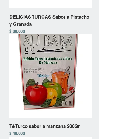
DELICIAS TURCAS Sabor a Pistacho
y Granada
Precio
$ 30.000
Té Turco sabor a manzana 200Gr
Precio
$ 40.000