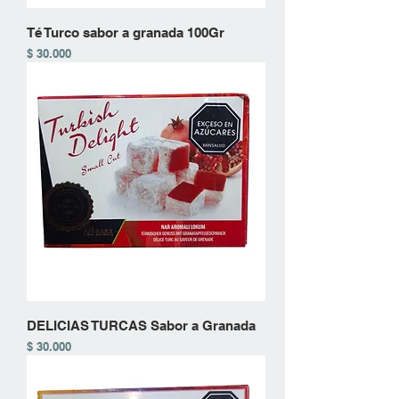
Té Turco sabor a granada 100Gr
Precio
$ 30.000
DELICIAS TURCAS Sabor a Granada
Precio
$ 30.000