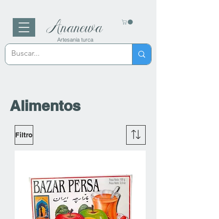
Ananewa
Artesanía turca
Alimentos
Filtro