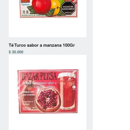
Té Turco sabor a manzana 100Gr
Precio
$ 30.000