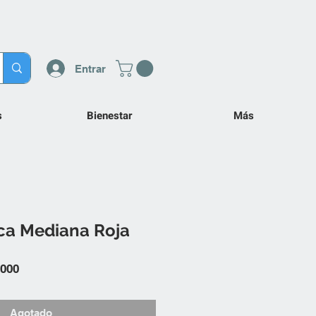
Entrar
s
Bienestar
Más
rca Mediana Roja
Precio
.000
de
oferta
Agotado