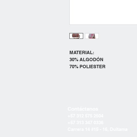
MATERIAL:
30% ALGODÓN
70% POLIESTER
Contáctanos
+57 312 575 2504
+57 313 347 0336
Carrera 14 #15 - 16, Duitama