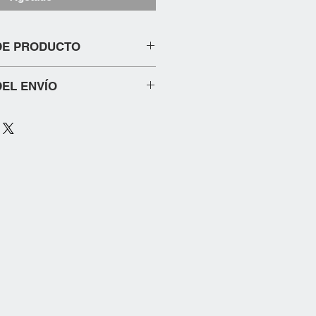
DE PRODUCTO
 PARA QUE LO USES CRUZADO
EL ENVÍO
:
Entrega en 3 a 5 días hábiles. Los
ueden variar según el lugar de
e calculan en función del peso del
de entrega y el método de envío
 DE ENVIO.
unta adicional sobre nuestra
 dudes en ponerte en contacto con
nción al cliente. ¡Estamos aquí