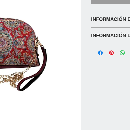
INFORMACIÓN 
VIENE CON CORREA
INFORMACIÓN D
1. Métodos de Envío
•
Envíos nacionales
tiempos de entrega p
residencia.
2. Costos de Envío
Los costos de envío s
pedido, la ubicación 
seleccionado.
NO INCLUYE COSTOS
Si tienes alguna preg
política de envío, no
nuestro equipo de ate
para ayudarte!