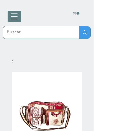
Ananewa
Artesanía turca