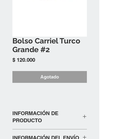
Bolso Carriel Turco
Grande #2
Precio
$ 120.000
Agotado
INFORMACIÓN DE
PRODUCTO
BOLSO CARRIEL TURCO CON
INFORMACIÓN DEL ENVÍO
3 BOLSILLOS EXTERNOS .