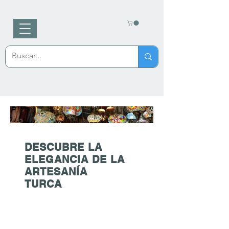
Ananewa
Artesanía turca
DESCUBRE LA
ELEGANCIA DE LA
ARTESANÍA
TURCA
Renueva tu hogar con
el estilo único de