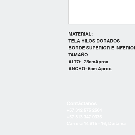
MATERIAL:
TELA HILOS DORADOS
BORDE SUPERIOR E INFERI
TAMAÑO
ALTO: 23cmAprox.
ANCHO: 5cm Aprox.
Contáctanos
+57 312 575 2504
+57 313 347 0336
Carrera 14 #15 - 16, Duitama