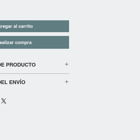
regar al carrito
ealizar compra
DE PRODUCTO
 ELABORADA EN TELA CON HILOS
EL ENVÍO
 Entrega en 3 a 5 días hábiles. Los
ueden variar según el lugar de