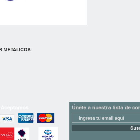
Los costos de envío s
pedido, la ubicación 
seleccionado.
NO INCLUYE COSTO
Si tienes alguna preg
política de envío, no
nuestro equipo de ate
OR METALICOS
para ayudarte!
Gracias por elegir An
Aceptamos
Únete a nuestra lista de co
Susc