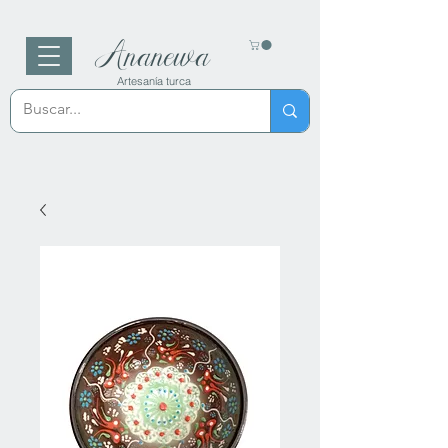
Ananewa
Artesanía turca