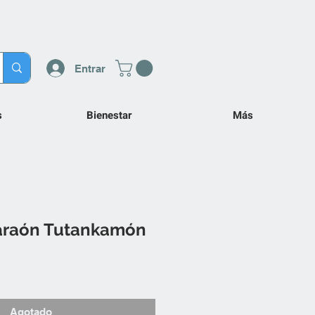
Entrar
s
Bienestar
Más
araón Tutankamón
Agotado