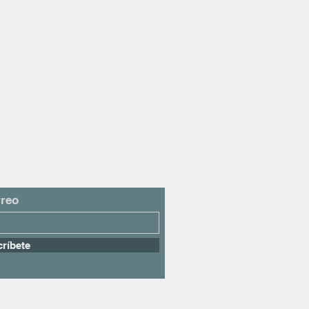
nción al cliente. ¡Estamos aquí
anewa Artesanía Turca.
rreo
ríbete