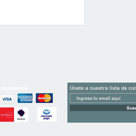
nuestro equipo de ate
para ayudarte!
Gracias por elegir An
Aceptamos
Únete a nuestra lista de co
Susc