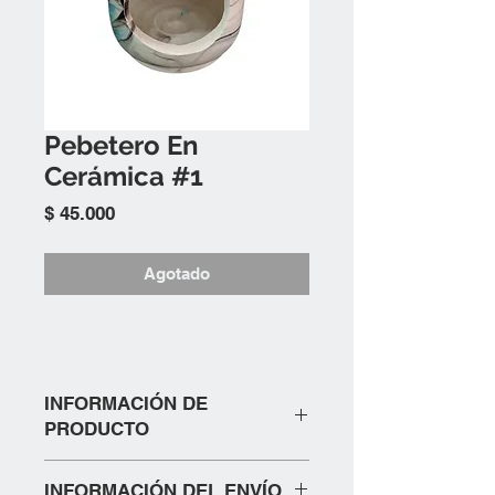
Pebetero En
Cerámica #1
Precio
$ 45.000
Agotado
INFORMACIÓN DE
PRODUCTO
PEBETERO EN CERAMICA PARA
INFORMACIÓN DEL ENVÍO
VELA