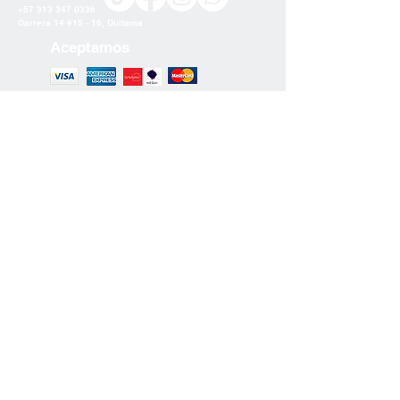
residencia.
+57 313 347 0336
Carrera 14 #15 - 16, Duitama
2. Costos de Envío
Aceptamos
Los costos de envío se calculan en
función del peso del pedido, la
ubicación de entrega y el método de
envío seleccionado.
NO INCLUYE COSTOS DE ENVIO.
Únete a nuestra lista de correo
Si tienes alguna pregunta adicional
sobre nuestra política de envío, no
dudes en ponerte en contacto con
nuestro equipo de atención al cliente.
¡Estamos aquí para ayudarte!
Suscríbete
Gracias por elegir Ananewa Artesanía
Turca.
Política de Privacidad
Ananew
a
Artesanía turca