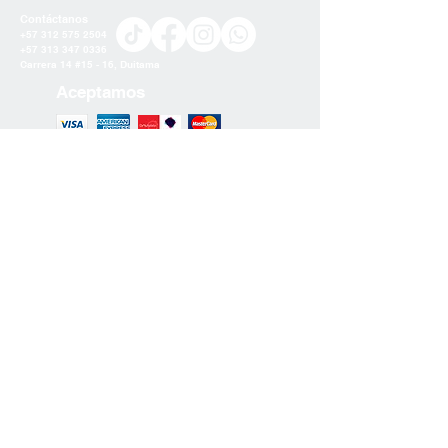
5 días hábiles. Los tiempos de entrega
Contáctanos
pueden variar según el lugar de
+57 312 575 2504
residencia.
+57 313 347 0336
Carrera 14 #15 - 16, Duitama
2. Costos de Envío
Aceptamos
Los costos de envío se calculan en
función del peso del pedido, la
ubicación de entrega y el método de
envío seleccionado.
NO INCLUYE COSTOS DE ENVIO.
Únete a nuestra lista de correo
Si tienes alguna pregunta adicional
sobre nuestra política de envío, no
dudes en ponerte en contacto con
nuestro equipo de atención al cliente.
¡Estamos aquí para ayudarte!
Suscríbete
Gracias por elegir Ananewa Artesanía
Turca.
Política de Privacidad
Ananew
a