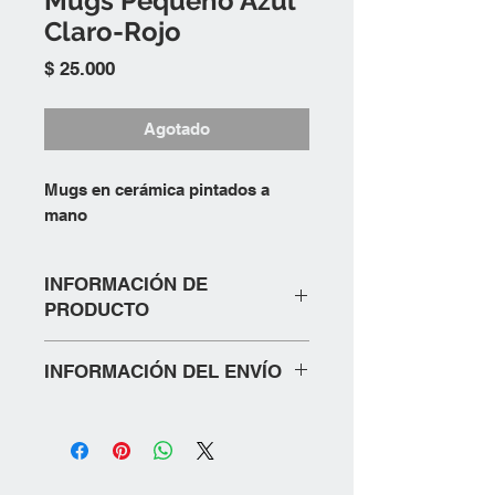
Mugs Pequeño Azul
Claro-Rojo
Precio
$ 25.000
Agotado
Mugs en cerámica pintados a
mano
INFORMACIÓN DE
PRODUCTO
Pregunta por la variedad de diseños y
INFORMACIÓN DEL ENVÍO
colores en nuestro chat o via
whatsapp
Política de Envío.
1. Métodos de Envío
• Envíos nacionales: Entrega en 3 a