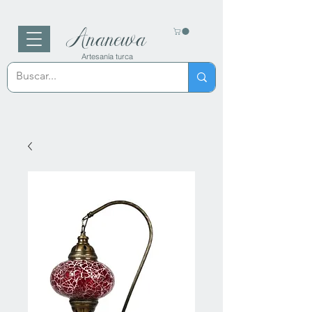
Ananewa
Artesanía turca