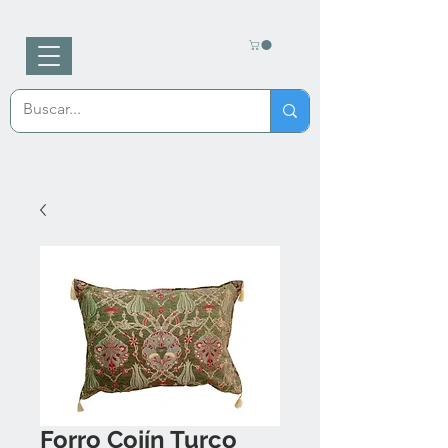
Ananewa
Artesanía turca
Forro Cojín Turco