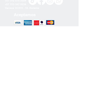
+57 312 575 2504
residencia.
+57 313 347 0336
Carrera 14 #15 - 16, Duitama
2. Costos de Envío
Aceptamos
Los costos de envío se calculan en
función del peso del pedido, la
ubicación de entrega y el método de
envío seleccionado.
NO INCLUYE COSTOS DE ENVIO.
Únete a nuestra lista de correo
Si tienes alguna pregunta adicional
sobre nuestra política de envío, no
dudes en ponerte en contacto con
nuestro equipo de atención al cliente.
Suscríbete
¡Estamos aquí para ayudarte!
Gracias por elegir Ananewa Artesanía
Política de Privacidad
Turca.
Ananew
a
Artesanía turca