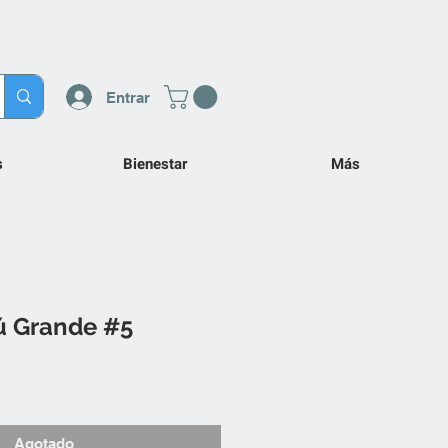
Entrar
s
Bienestar
Más
ú Grande #5
Agotado