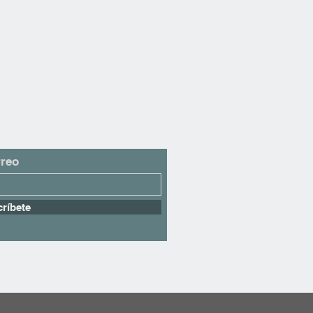
anewa Artesanía Turca.
rreo
ríbete